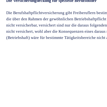
Die Versicherungdeckung für spezielle Berufsbilder
I am text block. Click edit button to change this text.
I am text block. Click edit button to change this text.
I am text block. Click edit button to change this text.
Die Berufshaftpflichtversicherung gibt Freiberuflern best
die über den Rahmen der gewöhnlichen Betriebshaftpflicht hi
nicht versicherbar, versichert sind nur die daraus folgend
nicht versichert, wohl aber die Konsequenzen eines daraus
(Betriebshaft) wäre für bestimmte Tätigkeitsbereiche nicht