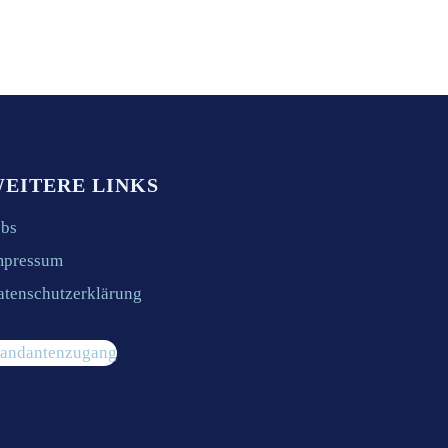
EITERE LINKS
obs
mpressum
atenschutzerklärung
andantenzugang