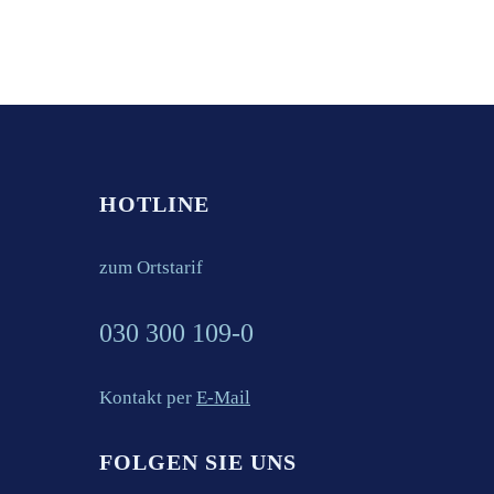
Die Deutschen werden immer reicher!
Stimmt das? Die Deutschen werden immer
reicher! Stimmt das? Irgendwie…
21. Juni 2025
HOTLINE
zum Ortstarif
030 300 109-0
Kontakt per
E-Mail
FOLGEN SIE UNS