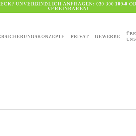
CK? UNVERBINDLICH ANFRAGEN: 030 300 109-0 O
VEREINBAREN!
ÜB
ERSICHERUNGSKONZEPTE
PRIVAT
GEWERBE
UNS
eßen