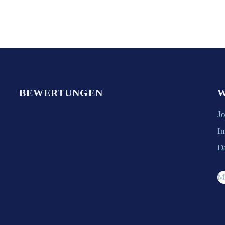
BEWERTUNGEN
W
J
I
D
M