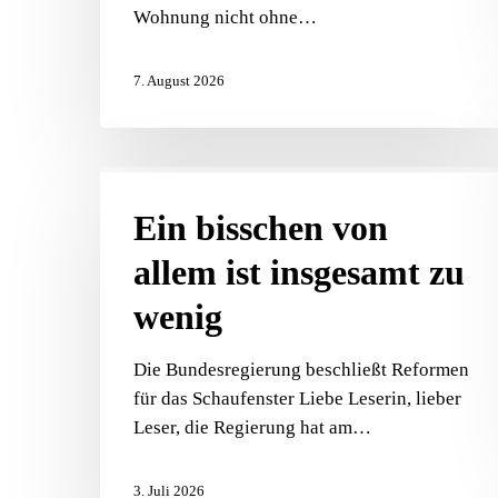
Wohnung nicht ohne…
7. August 2026
Ein
bisschen
Ein bisschen von
von
allem ist insgesamt zu
allem
ist
wenig
insgesamt
zu
Die Bundesregierung beschließt Reformen
wenig
für das Schaufenster Liebe Leserin, lieber
Leser, die Regierung hat am…
3. Juli 2026