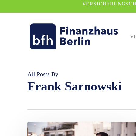
Skip
VERSICHERUNGSCHE
to
main
content
V
All Posts By
Frank Sarnowski
Besuch
in