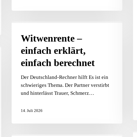
fi
A
Ih
F
Witwenrente
je
–
Witwenrente –
o
einfach
einfach erklärt,
Pr
erklärt,
h
einfach
einfach berechnet
berechnet
Der Deutschland-Rechner hilft Es ist ein
schwieriges Thema. Der Partner verstirbt
und hinterlässt Trauer, Schmerz…
14. Juli 2026
K