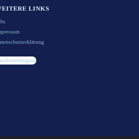
EITERE LINKS
obs
mpressum
atenschutzerklärung
andantenzugang