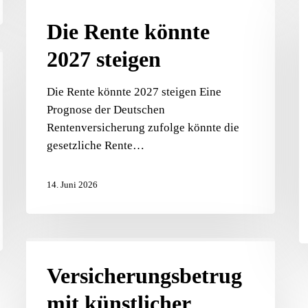
Die
In
Rente
Die Rente könnte
–
könnte
e
2027 steigen
2027
k
steigen
d
Die Rente könnte 2027 steigen Eine
an
Prognose der Deutschen
w
Rentenversicherung zufolge könnte die
m
gesetzliche Rente…
d
m
14. Juni 2026
Versicherungsbetrug
mit
Versicherungsbetrug
künstlicher
mit künstlicher
Intelligenz