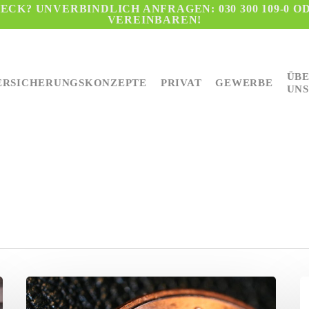
CK? UNVERBINDLICH ANFRAGEN: 030 300 109-0 O
VEREINBAREN!
ÜB
ERSICHERUNGSKONZEPTE
PRIVAT
GEWERBE
UNS
Reform
E
der
b