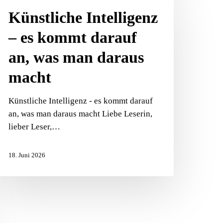
telligenz
Künstliche Intelligenz
– es kommt darauf
s
ommt
an, was man daraus
arauf
macht
,
as
an
Künstliche Intelligenz - es kommt darauf
araus
an, was man daraus macht Liebe Leserin,
acht
lieber Leser,…
18. Juni 2026