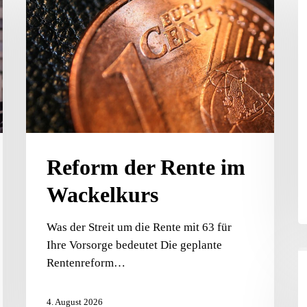
Rente
g
im
F
Wackelkurs
Z
eßen
d
H
Reform der Rente im
Wackelkurs
Was der Streit um die Rente mit 63 für
Ihre Vorsorge bedeutet Die geplante
R
Rentenreform…
W
d
4. August 2026