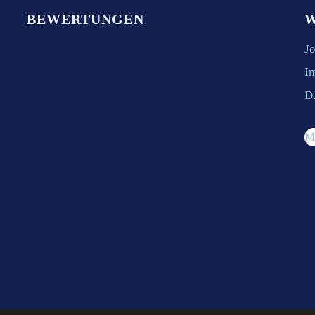
BEWERTUNGEN
W
J
I
D
M