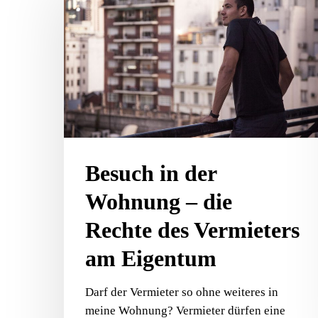
der
Wohnung
–
Drücke ENTER für die Suche oder ESC zum Schli
die
Rechte
des
Vermieters
am
Eigentum
Besuch in der
Wohnung – die
Rechte des Vermieters
am Eigentum
Darf der Vermieter so ohne weiteres in
meine Wohnung? Vermieter dürfen eine