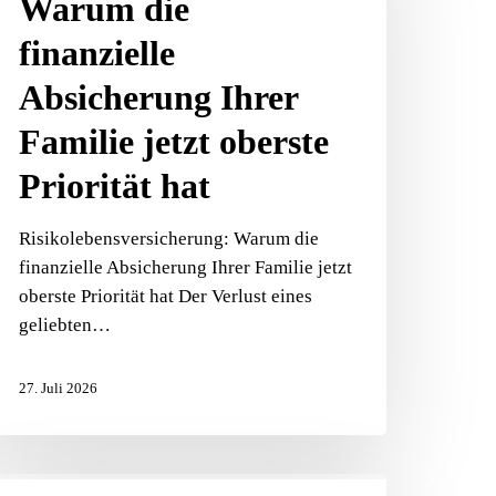
Warum die
nanzielle
bsicherung
finanzielle
rer
Absicherung Ihrer
amilie
tzt
Familie jetzt oberste
berste
iorität
Priorität hat
at
Risikolebensversicherung: Warum die
finanzielle Absicherung Ihrer Familie jetzt
oberste Priorität hat Der Verlust eines
geliebten…
27. Juli 2026
ünstliche