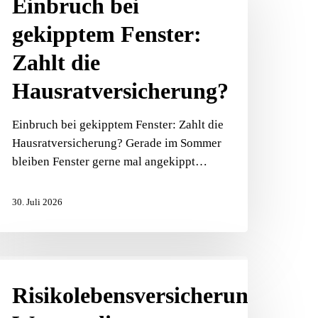
Einbruch bei
ekipptem
gekipptem Fenster:
enster:
ahlt
Zahlt die
ie
Hausratversicherung?
ausratversicherung?
Einbruch bei gekipptem Fenster: Zahlt die
Hausratversicherung? Gerade im Sommer
bleiben Fenster gerne mal angekippt…
30. Juli 2026
isikolebensversicherung:
arum
Risikolebensversicherung:
ie