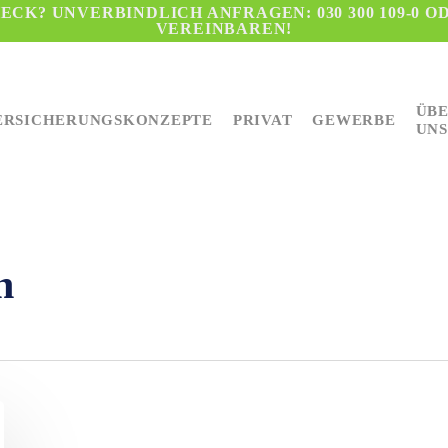
CK? UNVERBINDLICH ANFRAGEN: 030 300 109-0 O
VEREINBAREN!
ÜB
ERSICHERUNGSKONZEPTE
PRIVAT
GEWERBE
UNS
n
eßen