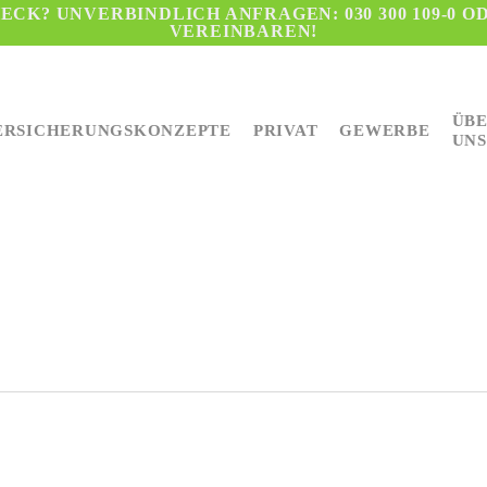
CK? UNVERBINDLICH ANFRAGEN: 030 300 109-0 O
VEREINBAREN!
ÜB
ERSICHERUNGSKONZEPTE
PRIVAT
GEWERBE
UNS
eßen