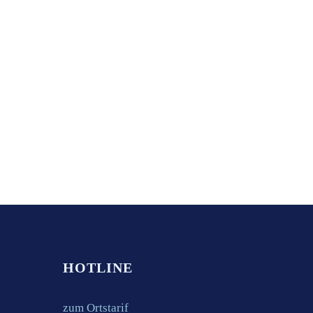
Gigantischer
Bundeshaushalt
Gigantischer
Bundeshaushalt
Gigantischer Bundeshaushalt
Gigantischer Bundeshaushalt. Man reibt
sich die Augen. Der Bundeshaushalt für
das laufende Jahr…
9. Juli 2025
HOTLINE
zum Ortstarif