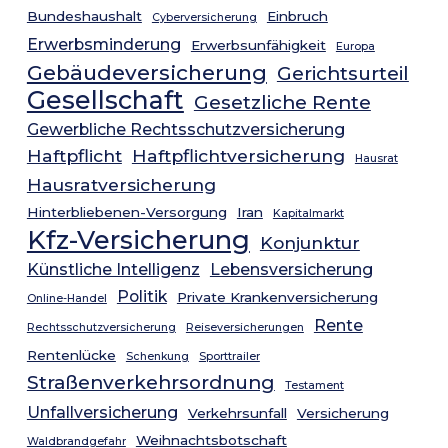
Bundeshaushalt
Einbruch
Cyberversicherung
Erwerbsminderung
Erwerbsunfähigkeit
Europa
Gebäudeversicherung
Gerichtsurteil
Gesellschaft
Gesetzliche Rente
Gewerbliche Rechtsschutzversicherung
Haftpflicht
Haftpflichtversicherung
Hausrat
Hausratversicherung
Hinterbliebenen-Versorgung
Iran
Kapitalmarkt
Kfz-Versicherung
Konjunktur
Künstliche Intelligenz
Lebensversicherung
Politik
Private Krankenversicherung
Online-Handel
Rente
Rechtsschutzversicherung
Reiseversicherungen
Rentenlücke
Schenkung
Sporttrailer
Straßenverkehrsordnung
Testament
Unfallversicherung
Verkehrsunfall
Versicherung
Weihnachtsbotschaft
Waldbrandgefahr