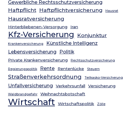
Gewerbliche Rechtsschutzversicherung
Haftpflicht
Haftpflichtversicherung
Hausrat
Hausratversicherung
Hinterbliebenen-Versorgung
Iran
Kfz-Versicherung
Konjunktur
Künstliche Intelligenz
Krankenversicherung
Lebensversicherung
Politik
Private Krankenversicherung
Rechtsschutzversicherung
Rente
Rentenlücke
Regierungspolitik
Steuern
Straßenverkehrsordnung
Teilkasko-Versicherung
Unfallversicherung
Verkehrsunfall
Versicherung
Weihnachtsbotschaft
Waldbrandgefahr
Wirtschaft
Wirtschaftspolitik
Zölle