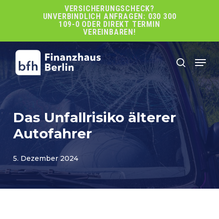
Skip
VERSICHERUNGSCHECK?
UNVERBINDLICH ANFRAGEN: 030 300
to
109-0 ODER DIREKT TERMIN
main
VEREINBAREN!
content
Men
search
Das Unfallrisiko älterer
Autofahrer
5. Dezember 2024