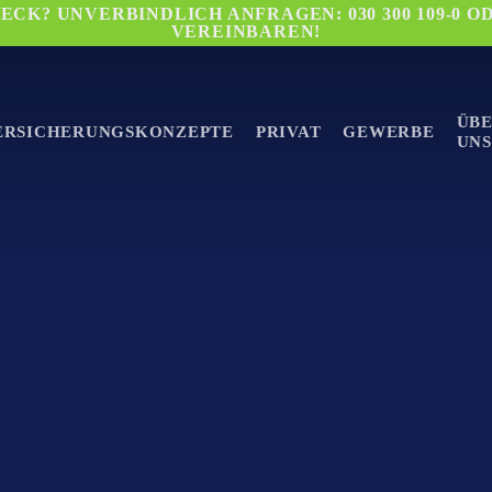
CK? UNVERBINDLICH ANFRAGEN: 030 300 109-0 O
VEREINBAREN!
ÜB
ERSICHERUNGSKONZEPTE
PRIVAT
GEWERBE
UNS