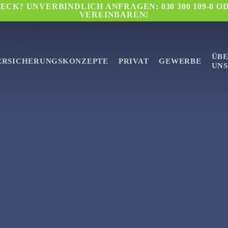
CK? UNVERBINDLICH ANFRAGEN: 030 300 109-0 O
VEREINBAREN!
ÜB
ERSICHERUNGSKONZEPTE
PRIVAT
GEWERBE
UNS